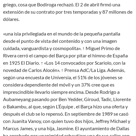
griego, cosa que Bodiroga rechazó. El 2 de abril firmó una
extensión de su contrato por tres temporadas y 87 millones de
dólares.
«una isla privilegiada en el mundo de la pequeña pantalla
desde el punto de vista del contenido y con una imagen
cuidada, vanguardista y cosmopolita». ↑ Miguel Primo de
Rivera cerró el campo del Barça por pitar el himno de España
en 1925 El Diario. ↑ «Los 14 convocados por Scariolo, con la
novedad de Carlos Alocén». ↑ Prensa AdC/La Liga. Además,
según una encuesta de Universia, el 51% de los jóvenes se
considera dependiente del móvil y un 37% cree que es
imprescindible llevarlo siempre encima. Desde Rodrigo a
Aubameyang pasando por Ben Yedder, Giroud, Tadic, Llorente
o Bakambu, al que, según L’Équipe , el Barça hizo una oferta y
después el club se lo repensó. En septiembre de 1989 se casó
con Juanita Vanoy, con quien tuvo dos hijos, Jeffrey Michael y
Marcus James, y una hija, Jasmine. El ayuntamiento de Dallas
ha aprobado por unanimidad rebautizar una de sus calles con